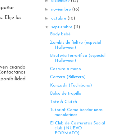
►
diciembre
(13)
mpañar.
►
noviembre
(16)
 Elije las
►
octubre
(10)
▼
septiembre
(11)
Body bebé
Zombis de fieltro (especial
Halloween)
Bisutería terrorífica (especial
Halloween)
ven cuando
Costura a mano
 Contactanos
Cartera (Billetero)
sponibilidad
Kanzashi (Tachibana)
Bolso de trapillo
Tote & Clutch
Tutorial: Como bordar unas
manoletinas
El Club de Costuretas Social
club (NUEVO
FORMATO)