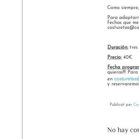
Como siempre,
Para adaptarno
fechas que mej
costuretas@co
Duración:
tres
Precio:
40€
Fecha progra
quieras!!! Par
costuretas
en
y reservaremos
Publicat per
Co
No hay co