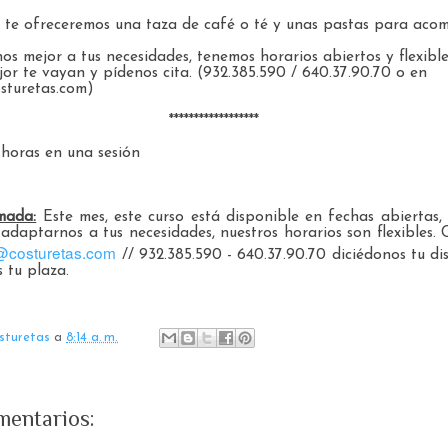
 te ofreceremos una taza de café o té y unas pastas para aco
s mejor a tus necesidades, tenemos horarios abiertos y flexibles.
or te vayan y pídenos cita. (932.385.590 / 640.37.90.70 o en
sturetas.com)
******************
 horas en una sesión
mada:
Este mes, este curso está disponible en fechas abiertas,
a adaptarnos a tus necesidades, nuestros horarios son flexibles.
@costuretas.com
// 932.385.590 - 640.37.90.70 diciédonos tu di
 tu plaza.
sturetas
a
8:14 a. m.
mentarios: