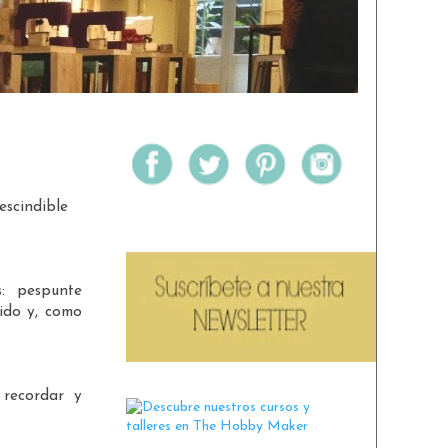
escindible
s: pespunte
cido y, como
 recordar y