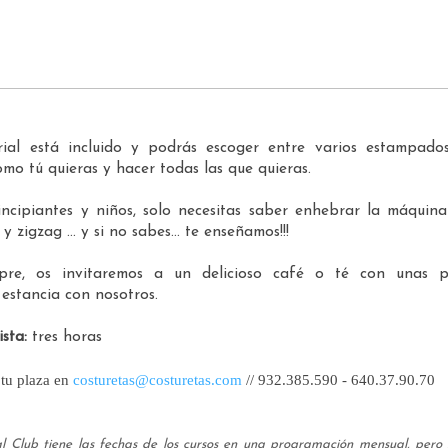
ial está incluido y podrás escoger entre varios estampados
o tú quieras y hacer todas las que quieras.
incipiantes y niños, solo necesitas saber enhebrar la máquin
 zigzag ... y si no sabes... te enseñamos!!!
re, os invitaremos a un delicioso café o té con unas p
estancia con nosotros.
ista:
tres horas
 tu plaza en
costuretas@costuretas.com
// 932.385.590 - 640.37.90.70
al Club tiene las fechas de los cursos en una programación mensual, pero 