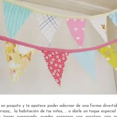
r un poquito y te apetece poder adornar de una forma divertid
terraza,... la habitación de tus niños, ... o darle un toque especial
 tienes preparado, puedes preparar con nosotros una gu