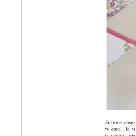
Si sabes cose
tu casa,... la 
o evento que