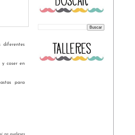
 diferentes
a y coser en
astas para
si no pudieses