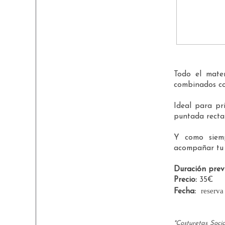
Todo el mater
combinados com
Ideal para pr
puntada recta y
Y como siemp
acompañar tu 
Duración prev
Precio:
35€
reserva
Fecha:
*Co
sturetas Soci