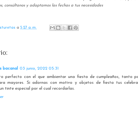
ios, consúltanos y adaptamos las fechas a tus necesidades
sturetas
a
5:27 a. m.
io:
s bacanal
03 junio, 2022 05:31
to perfecto con el que ambientar una fiesta de cumpleaños, tanto p
ra mayores. Si adornas con motivo y objetos de fiesta tus celebrac
n tinte especial por el cual recordarlas.
er