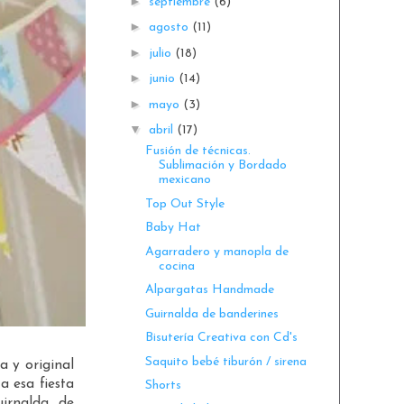
►
septiembre
(6)
►
agosto
(11)
►
julio
(18)
►
junio
(14)
►
mayo
(3)
▼
abril
(17)
Fusión de técnicas.
Sublimación y Bordado
mexicano
Top Out Style
Baby Hat
Agarradero y manopla de
cocina
Alpargatas Handmade
Guirnalda de banderines
Bisutería Creativa con Cd's
Saquito bebé tiburón / sirena
a y original
 a esa fiesta
Shorts
irnalda de