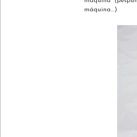
máquina (pespun
máquina...)