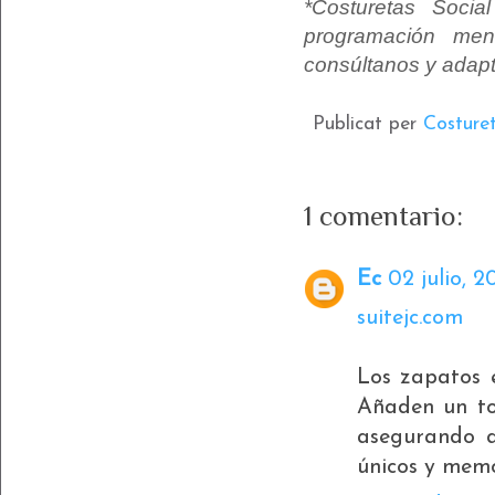
*Co
sturetas Soci
programación mens
consúltanos y adap
Publicat per
Costure
1 comentario:
Ec
02 julio, 2
suitejc.com
Los zapatos e
Añaden un toq
asegurando q
únicos y memo