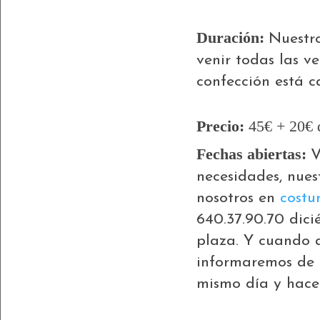
Duración:
Nuestro
venir todas las v
confección está c
Precio:
45€ + 20€ d
Fechas abiertas:
V
necesidades, nues
nosotros en
costu
640.37.90.70 dici
plaza. Y cuando a
informaremos de l
mismo día y hace