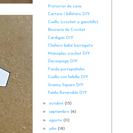
Protector de cuna
Cartera / billetero DIY
Cuello (crochet o ganchillo)
Bisutería de Crochet
Cárdigan DIY
Chaleco bebé borreguito
Manoplas crochet DIY
Decoupage DIY
Funda portapañales
Cuello con hebilla DIY
Granny Square DIY
Falda Reversible DIY
►
octubre
(15)
►
septiembre
(6)
►
agosto
(11)
►
julio
(18)