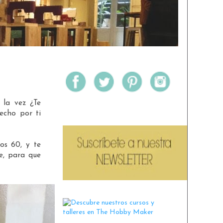
 la vez ¿Te
echo por ti
os 60, y te
e, para que