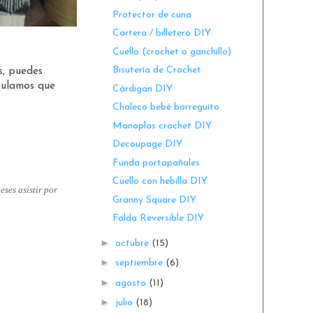
Protector de cuna
Cartera / billetero DIY
Cuello (crochet o ganchillo)
Bisutería de Crochet
s, puedes
lculamos que
Cárdigan DIY
Chaleco bebé borreguito
Manoplas crochet DIY
Decoupage DIY
Funda portapañales
Cuello con hebilla DIY
eses asistir por
Granny Square DIY
Falda Reversible DIY
►
octubre
(15)
►
septiembre
(6)
►
agosto
(11)
►
julio
(18)