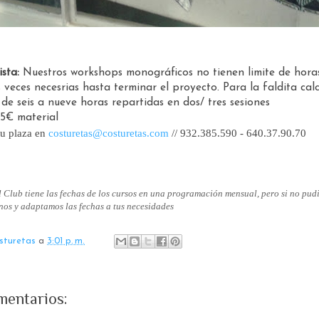
sta:
Nuestros workshops monográficos no tienen limite de hora
s veces necesrias hasta terminar el proyecto. Para la faldita ca
de seis a nueve horas repartidas en dos/ tres sesiones
15€ material
tu plaza en
costuretas@costuretas.com
// 932.385.590 - 640.37.90.70
l Club tiene las fechas de los cursos en una programación mensual, pero si no pudi
nos y adaptamos las fechas a tus necesidades
sturetas
a
3:01 p. m.
mentarios: