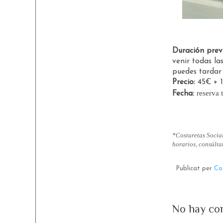
Duración previ
venir todas la
puedes tardar 
Precio:
45€ + 
reserva 
Fecha:
*Co
sturetas Socia
horarios, consúlta
Publicat per
Co
No hay co