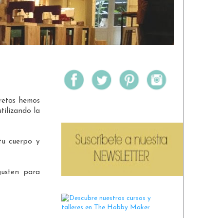
retas hemos
tilizando la
tu cuerpo y
gusten para