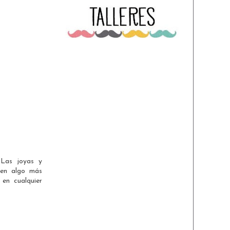
 Las joyas y
 en algo más
 en cualquier