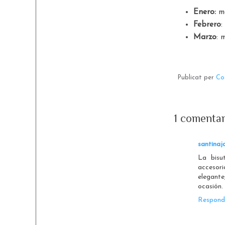
Enero:
ma
Febrero
:
Marzo
: 
Publicat per
Co
1 comentar
santinaj
La bisu
accesor
elegante
ocasión.
Respond