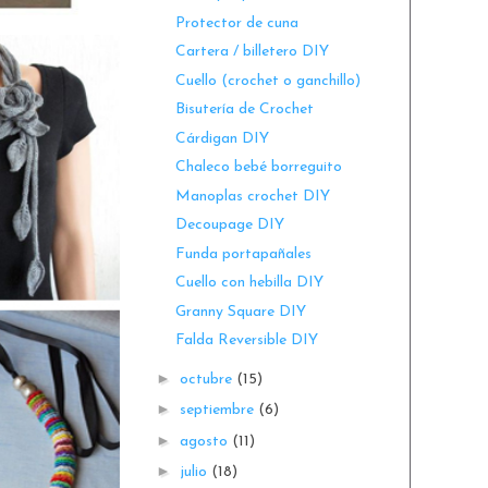
Protector de cuna
Cartera / billetero DIY
Cuello (crochet o ganchillo)
Bisutería de Crochet
Cárdigan DIY
Chaleco bebé borreguito
Manoplas crochet DIY
Decoupage DIY
Funda portapañales
Cuello con hebilla DIY
Granny Square DIY
Falda Reversible DIY
►
octubre
(15)
►
septiembre
(6)
►
agosto
(11)
►
julio
(18)