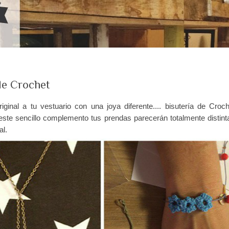
de Crochet
ginal a tu vestuario con una joya diferente.... bisutería de Croch
este sencillo complemento tus prendas parecerán totalmente distint
al.