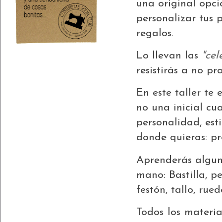
una original opci
personalizar tus 
regalos.
Lo llevan las
"cel
resistirás a no pr
En este taller te
no una inicial cu
personalidad, est
donde quieras: pr
A
prenderás algun
mano:
Bastilla, p
festón, tallo, rue
Todos los material