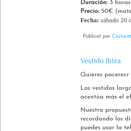
Duración:
3 horas
Precio:
50€ (mater
Fecha:
sábado 20 
Publicat per
Costure
Vestido Ibiza
Quieres pacerecr
Los vestidos larg
acentúa más el ef
Nuestra propuesta
recordando los dí
puedes usar la te