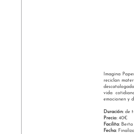
Imagina Paper
reciclan mater
descatalogados
vida cotidia
emocionen y d
Duración:
de t
Precio:
40€
Facilita:
Berta
Fecha:
Finaliz