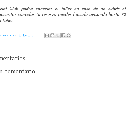
cial Club podrá cancelar el taller en caso de no cubrir e
 necesitas cancelar tu reserva puedes hacerlo avisando hasta 72
 taller.
sturetas
a
2:11 a. m.
mentarios:
un comentario