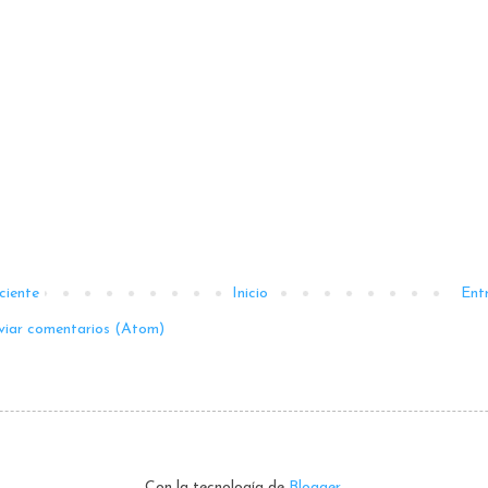
ciente
Inicio
Ent
viar comentarios (Atom)
Con la tecnología de
Blogger
.