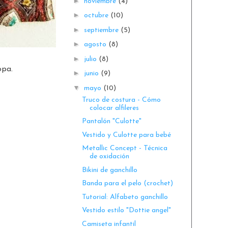
►
noviembre
(4)
►
octubre
(10)
►
septiembre
(5)
►
agosto
(8)
►
julio
(8)
opa.
►
junio
(9)
▼
mayo
(10)
Truco de costura - Cómo
colocar alfileres
Pantalón "Culotte"
Vestido y Culotte para bebé
Metallic Concept - Técnica
de oxidación
Bikini de ganchillo
Banda para el pelo (crochet)
Tutorial: Alfabeto ganchillo
Vestido estilo "Dottie angel"
Camiseta infantil