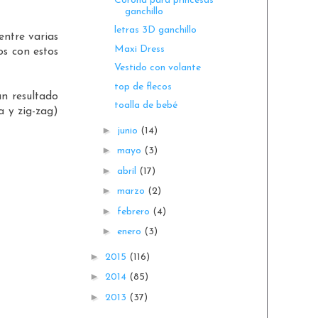
Corona para princesas
ganchillo
letras 3D ganchillo
entre varias
Maxi Dress
os con estos
Vestido con volante
top de flecos
un resultado
toalla de bebé
a y zig-zag)
►
junio
(14)
►
mayo
(3)
►
abril
(17)
►
marzo
(2)
►
febrero
(4)
►
enero
(3)
►
2015
(116)
►
2014
(85)
►
2013
(37)