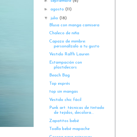
►
septiembre
(6)
►
agosto
(11)
▼
julio
(18)
Blusa con manga camisera
Chaleco de niña
Capazo de mimbre:
personalízalo a tu gusto
Vestido Ralfh Lauren
Estampación con
plastidecors
Beach Bag
Top exprés
top sin mangas
Vestido chic fácil
Punk art: técnicas de tintado
de tejidos, decolora...
Zapatitos bebé
Toalla bebé mapache