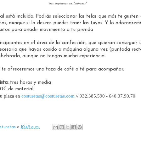
*nos inspiramos en "patrones"
al está incluido. Podrás seleccionar las telas que más te gusten 
os, aunque si lo deseas puedes traer las tuyas. Y lo adornarem
quitos para añadir movimiento a tu prenda
ncipiantes en el área de la confección, que quieran conseguir 
necesario que hayas cosido a máquina alguna vez (puntada rect
nhebrarla, aunque no tengas mucha experiencia.
 te ofreceremos una taza de café o té para acompañar.
sta:
tres horas y media
0€ de material
tu plaza en
costuretas@costuretas.com
// 932.385.590 - 640.37.90.70
sturetas
a
10:49 a. m.