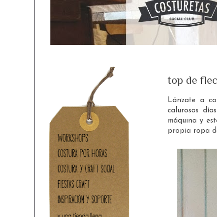
top de fle
Lánzate a con
calurosos día
máquina y est
propia ropa d