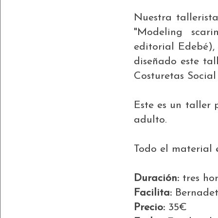
Nuestra tallerist
"Modeling scari
editorial Edebé),
diseñado este ta
Costuretas Social
Este es un talle
adulto.
Todo el material e
Duración:
tres ho
Facilita:
Bernadet
Precio:
35€