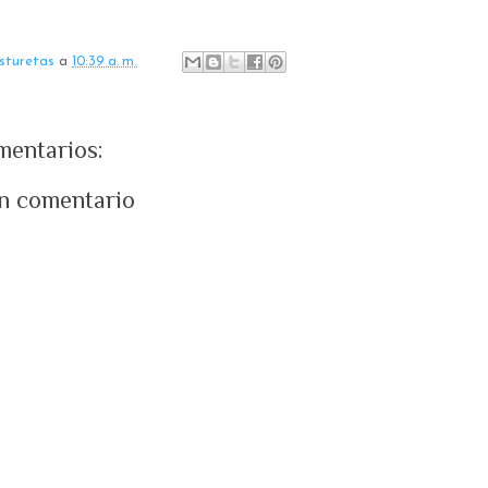
sturetas
a
10:39 a. m.
mentarios:
un comentario