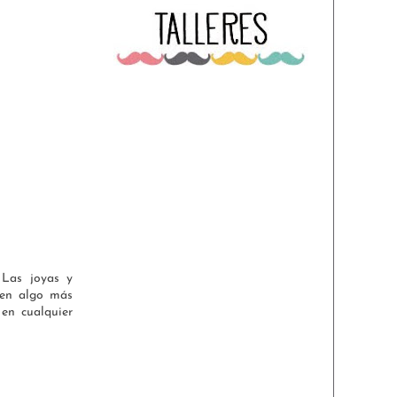
 Las joyas y
 en algo más
 en cualquier