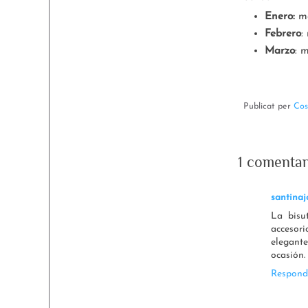
Enero:
ma
Febrero
:
Marzo
: 
Publicat per
Cos
1 comentar
santinaj
La bisu
accesor
elegante
ocasión.
Respond