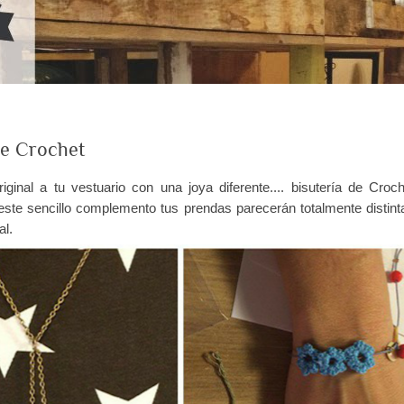
de Crochet
ginal a tu vestuario con una joya diferente.... bisutería de Croch
este sencillo complemento tus prendas parecerán totalmente distint
al.