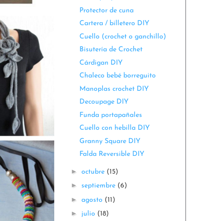
Protector de cuna
Cartera / billetero DIY
Cuello (crochet o ganchillo)
Bisutería de Crochet
Cárdigan DIY
Chaleco bebé borreguito
Manoplas crochet DIY
Decoupage DIY
Funda portapañales
Cuello con hebilla DIY
Granny Square DIY
Falda Reversible DIY
►
octubre
(15)
►
septiembre
(6)
►
agosto
(11)
►
julio
(18)