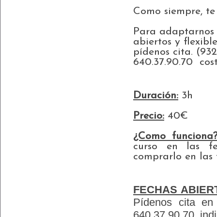
Como siempre, te
Para adaptarnos 
abiertos y flexibl
pídenos cita. (93
640.37.90.70 cos
Duración:
3h
Precio:
40€
¿Como funciona
curso
en las fe
comprarlo en las
FECHAS ABIERTA
Pídenos cita en
640.37.90.70, indi